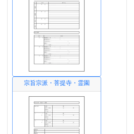
宗旨宗派・菩提寺・霊園