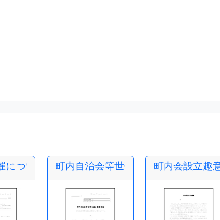
催について
町内自治会等世帯(会員)数変更届
町内会設立趣