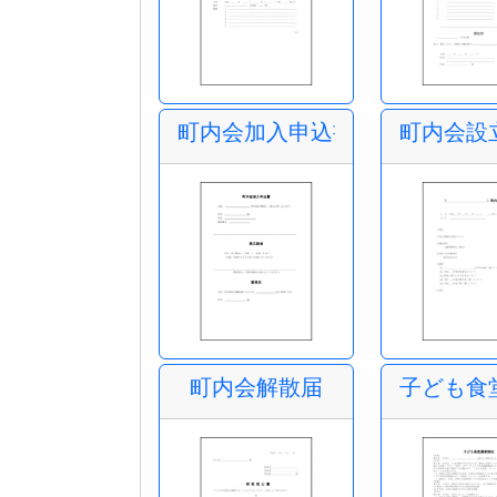
町内会加入申込書
町内会設
町内会解散届
子ども食