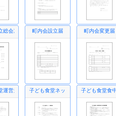
立総会次第
町内会設立届
町内会変更届
堂運営規約
子ども食堂ネット
子ども食堂食