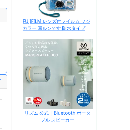
FUJIFILM レンズ付フイルム フジ
カラー 写ルンです 防水タイプ
ける残業時間実績一覧表
リズム 公式 | Bluetooth ポータ
ブル スピーカー