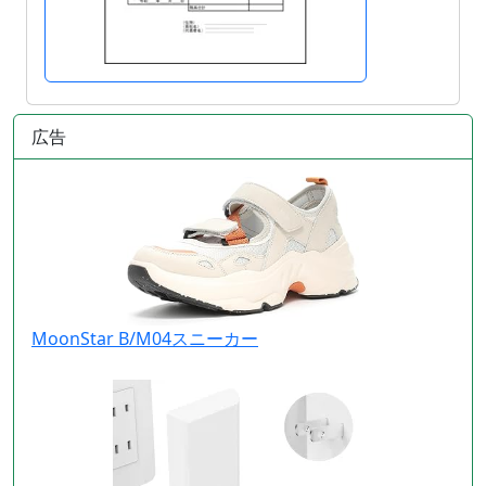
広告
MoonStar B/M04スニーカー