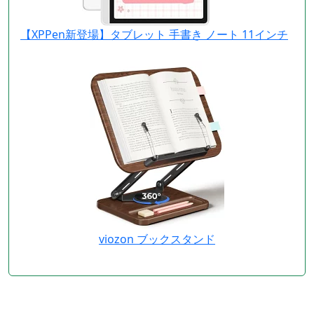
【XPPen新登場】タブレット 手書き ノート 11インチ
viozon ブックスタンド