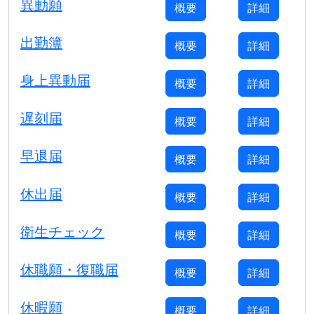
異動願
概要
詳細
出勤簿
概要
詳細
身上異動届
概要
詳細
遅刻届
概要
詳細
早退届
概要
詳細
休出届
概要
詳細
衛生チェック
概要
詳細
休職願・復職届
概要
詳細
休暇願
概要
詳細