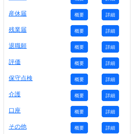
産休届
概要
詳細
残業届
概要
詳細
退職願
概要
詳細
評価
概要
詳細
保守点検
概要
詳細
介護
概要
詳細
口座
概要
詳細
その他
概要
詳細