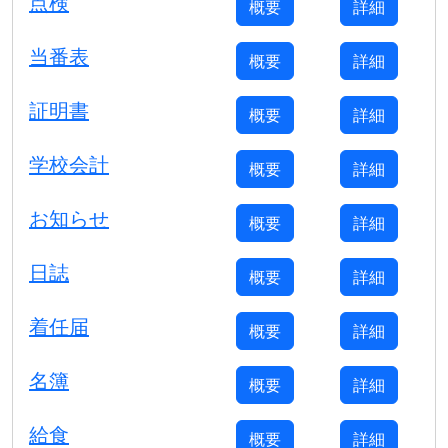
点検
概要
詳細
当番表
概要
詳細
証明書
概要
詳細
学校会計
概要
詳細
お知らせ
概要
詳細
日誌
概要
詳細
着任届
概要
詳細
名簿
概要
詳細
給食
概要
詳細