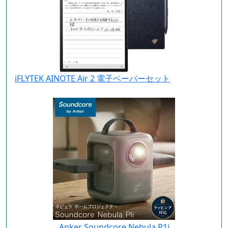
iFLYTEK AINOTE Air 2 電子ペーパーセット
Anker Soundcore Nebula P1i