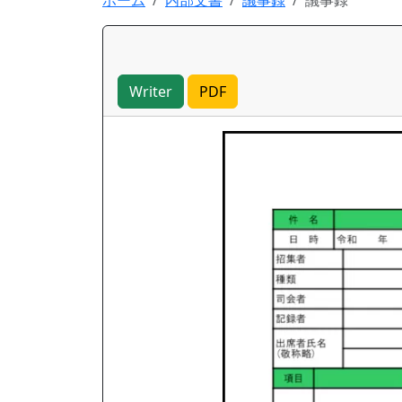
ホーム
内部文書
議事録
議事録
Writer
PDF