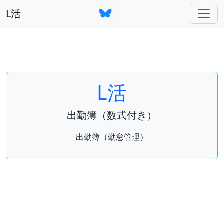
L活
L活
出勤簿（数式付き）
出勤簿（勤怠管理）