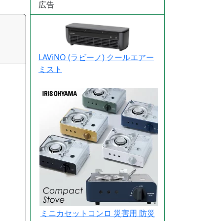
広告
LAViNO (ラビーノ) クールエアー
ミスト
ミニカセットコンロ 災害用 防災