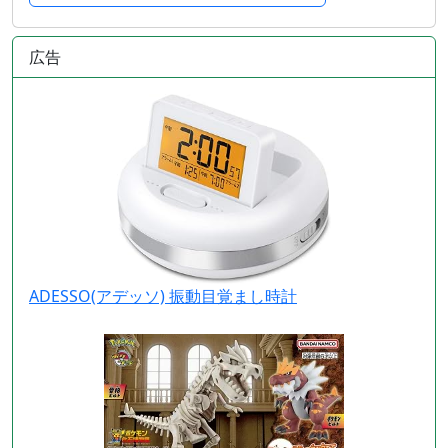
広告
ADESSO(アデッソ) 振動目覚まし時計