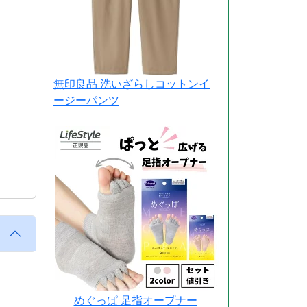
無印良品 洗いざらしコットンイ
ージーパンツ
めぐっぱ 足指オープナー