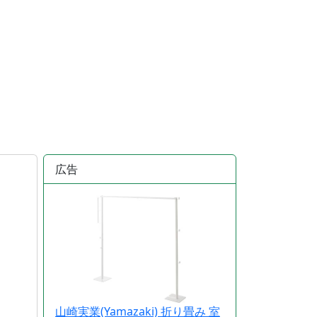
広告
山崎実業(Yamazaki) 折り畳み 室