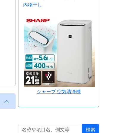
内物干し
シャープ 空気清浄機
検索