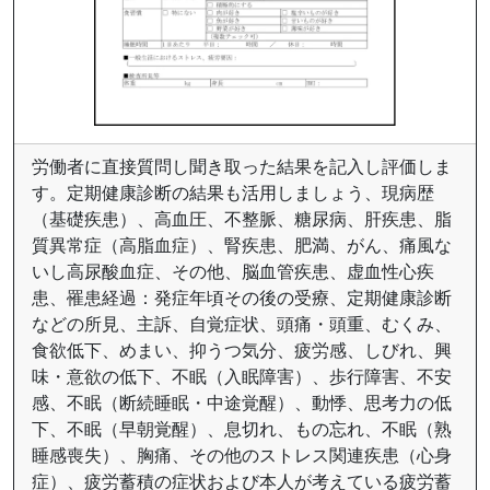
労働者に直接質問し聞き取った結果を記入し評価しま
す。定期健康診断の結果も活用しましょう、現病歴
（基礎疾患）、高血圧、不整脈、糖尿病、肝疾患、脂
質異常症（高脂血症）、腎疾患、肥満、がん、痛風な
いし高尿酸血症、その他、脳血管疾患、虚血性心疾
患、罹患経過：発症年頃その後の受療、定期健康診断
などの所見、主訴、自覚症状、頭痛・頭重、むくみ、
食欲低下、めまい、抑うつ気分、疲労感、しびれ、興
味・意欲の低下、不眠（入眠障害）、歩行障害、不安
感、不眠（断続睡眠・中途覚醒）、動悸、思考力の低
下、不眠（早朝覚醒）、息切れ、もの忘れ、不眠（熟
睡感喪失）、胸痛、その他のストレス関連疾患（心身
症）、疲労蓄積の症状および本人が考えている疲労蓄