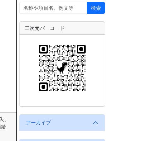
検索
二次元バーコード
失、
アーカイブ
額給