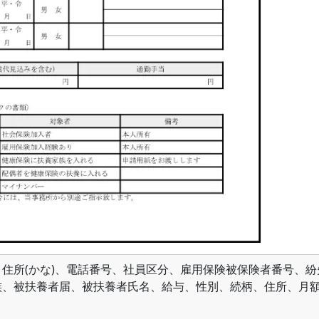
住所(かな)、電話番号、社員区分、雇用保険被保険者番号、紛
族、被扶養者届、被扶養者氏名、給与、性別、続柄、住所、月