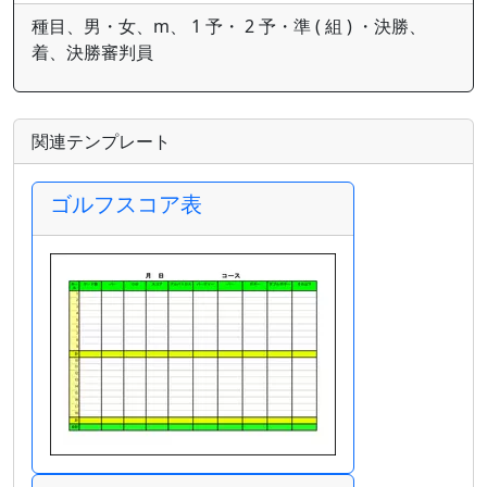
種目、男・女、m、 1 予・ 2 予・準 ( 組 ) ・決勝、
着、決勝審判員
関連テンプレート
ゴルフスコア表