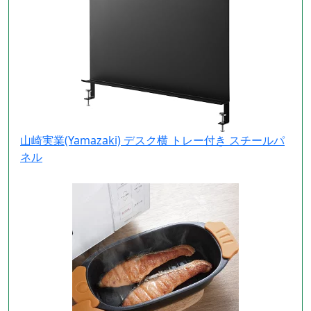
山崎実業(Yamazaki) デスク横 トレー付き スチールパ
ネル