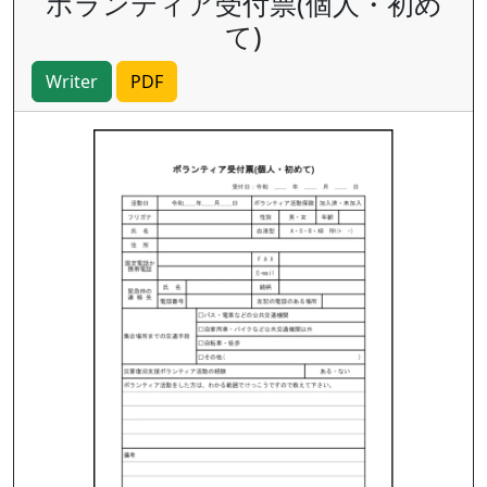
ボランティア受付票(個人・初め
て)
Writer
PDF