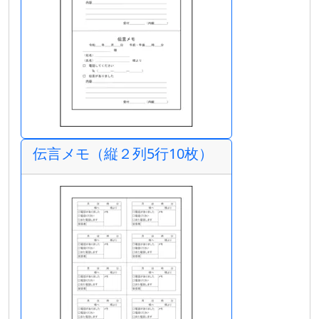
伝言メモ（縦２列5行10枚）