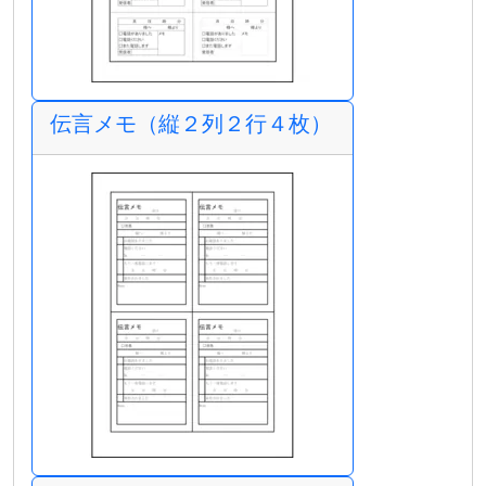
伝言メモ（縦２列２行４枚）