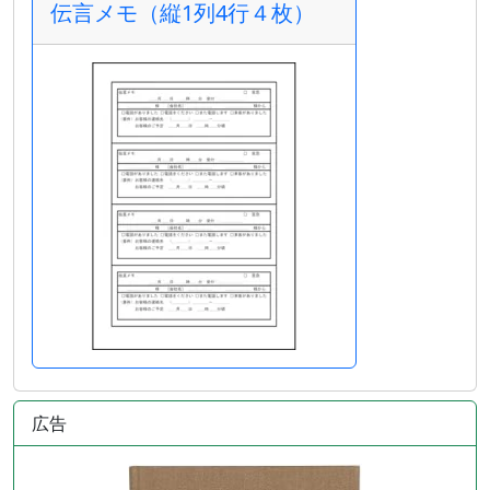
伝言メモ（縦1列4行４枚）
広告