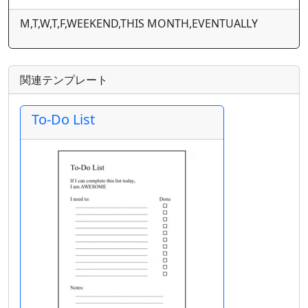
M,T,W,T,F,WEEKEND,THIS MONTH,EVENTUALLY
関連テンプレート
To-Do List