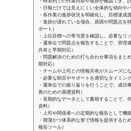
・時系列での作業内容や進捗が確認でき、
・日報だけでは見えにくい全体的な傾向や
・各作業の進捗状況を明確化し、目標達成
・進捗が遅れている場合、原因や問題点を
ポート）
・上位目標への寄与度を確認し、必要なリ
・週単位で問題点を報告することで、管理
共有と早期対応）
・問題解決のための打ち合わせ事項をまと
期対応）
・チームや上司との情報共有がスムーズに
・必要な助言やサポートを適切なタイミン
・週単位での振り返りを行うことで、成功
善のための基礎資料）
・長期的なデータとして蓄積することで、
資料）
・上司や関係者への定期的な報告として機
・簡潔かつ体系的な形で情報を提供するた
報告ツール）