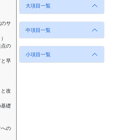
）
大項目一覧
成のサ
中項目一覧
ト）
題点の
小項目一覧
有と早
りと改
の基礎
）
者への