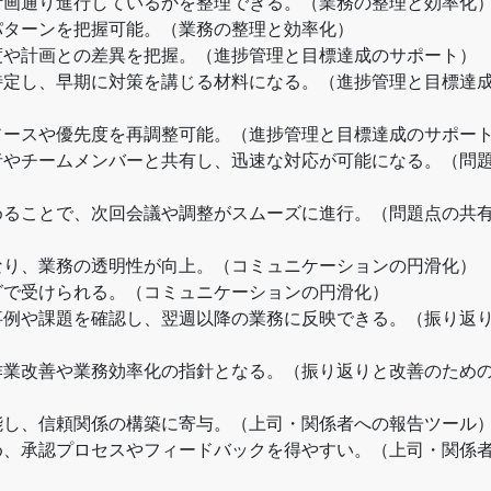
計画通り進行しているかを整理できる。（業務の整理と効率化
パターンを把握可能。（業務の整理と効率化）
度や計画との差異を把握。（進捗管理と目標達成のサポート）
特定し、早期に対策を講じる材料になる。（進捗管理と目標達
ソースや優先度を再調整可能。（進捗管理と目標達成のサポー
者やチームメンバーと共有し、迅速な対応が可能になる。（問
めることで、次回会議や調整がスムーズに進行。（問題点の共
なり、業務の透明性が向上。（コミュニケーションの円滑化）
グで受けられる。（コミュニケーションの円滑化）
事例や課題を確認し、翌週以降の業務に反映できる。（振り返
作業改善や業務効率化の指針となる。（振り返りと改善のため
能し、信頼関係の構築に寄与。（上司・関係者への報告ツール
め、承認プロセスやフィードバックを得やすい。（上司・関係