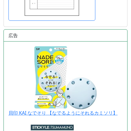
広告
貝印 KAI なでそり 【なでるようにそれるカミソリ】