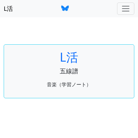
L活
L活
五線譜
音楽（学習ノート）