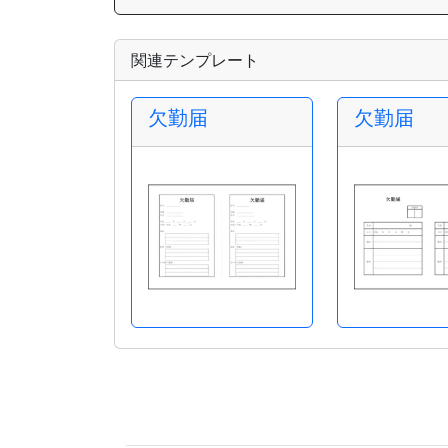
関連テンプレート
欠勤届
欠勤届