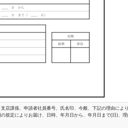
、支店課係、申請者社員番号、氏名印、今般、下記の理由によ
の規定によりお届け、日時、年月日から、年月日まで(日)、理