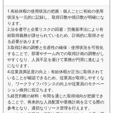
1.有給休暇の使用状況の把握：個人ごとに有給の使用
状況を一元的に記録し、取得日数や残日数が明確にな
ります。
2.法令遵守と企業リスクの回避：労働基準法により有
給取得義務が課せられているため、計画的に取得させ
る必要があります。
3.取得計画の調整と生産性の確保：使用状況を可視化
することで、部署やチーム内での取得計画の調整がし
やすくなり、人員不足を避けて業務が円滑に進むよう
になります。
4.従業員満足度の向上：有給休暇が正当に取得されて
いることが確認できるため、従業員が取得しやすくな
り、ワークライフバランスの向上や従業員のモチベー
ション維持に役立ちます。
5.経営判断の材料：年間を通じた取得傾向が把握でき
ることで、将来的な人員配置や業務計画を立てる際の
参考となり、適切なリソース管理を行えます。