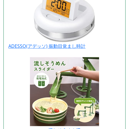
ADESSO(アデッソ) 振動目覚まし時計