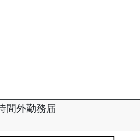
時間外勤務届