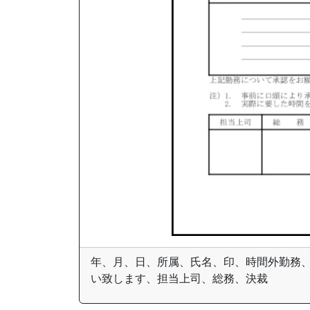
年、月、日、所属、氏名、印、時間外勤務
い致します、担当上司、総務、決裁