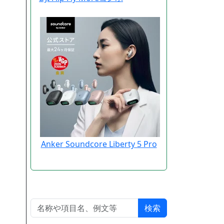
Anker Soundcore Liberty 5 Pro
検索