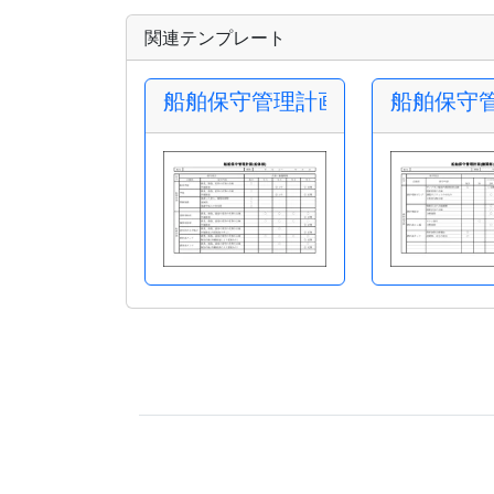
関連テンプレート
船舶保守管理計画(船体部)
船舶保守管