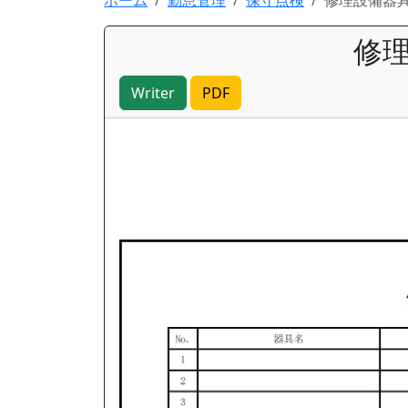
ホーム
勤怠管理
保守点検
修理設備器
修
Writer
PDF