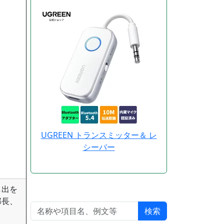
UGREEN トランスミッター＆ レ
シーバー
し出を
部長、
検索