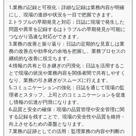
1.業務の記録と可視化：詳細な記録は業務内容が明確
にし、現場の進捗や状況を一目で把握できます。
2.トラブルの早期発見と対応：日誌に現場で発生した
問題や異常を記録するはトラブルの早期発見が可能に
つながり迅速な対応ができます。
3.業務の改善と振り返り：日誌の定期的な見直しは業
務の改善点や効率化の余地を把握し、業務プロセスの
継続的な改善に役立ちます。
4.情報の共有と引き継ぎの円滑化：日誌を活用するこ
とで現場の状況や業務内容を関係者間で共有しやすく
なり、業務の引き継ぎがスムーズに行えます。
5.コミュニケーションの強化：日誌を通じて現場の監
理者とスタッフ、上司とのコミュニケーションを促進
し情報の伝達が円滑になります。
6.品質と安全の確保：現場の品質管理や安全管理に関
する記録を残すことで、現場の安全性や品質を維持・
向上させるための基盤となります。
7.業務の証跡としての活用：監理業務の内容や判断の