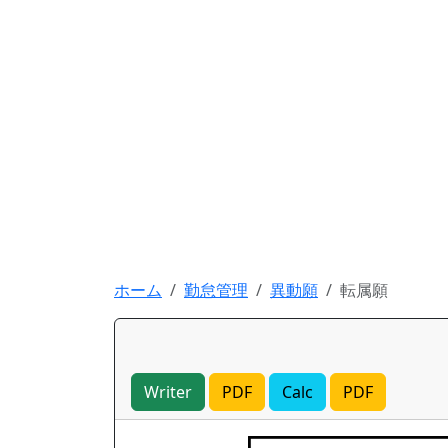
ホーム
勤怠管理
異動願
転属願
Writer
PDF
Calc
PDF