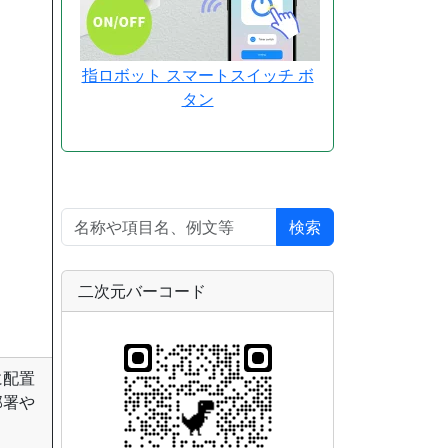
指ロボット スマートスイッチ ボ
タン
検索
二次元バーコード
に配置
部署や