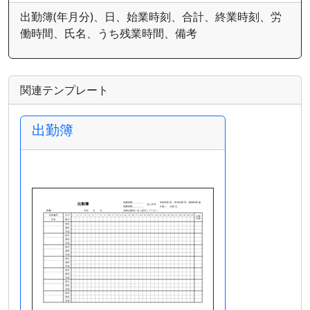
出勤簿(年月分)、日、始業時刻、合計、終業時刻、労
働時間、氏名、うち残業時間、備考
関連テンプレート
出勤簿