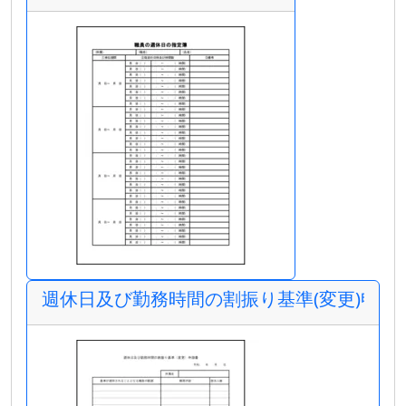
週休日及び勤務時間の割振り基準(変更)申請