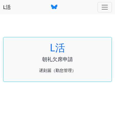
L活
L活
朝礼欠席申請
遅刻届（勤怠管理）