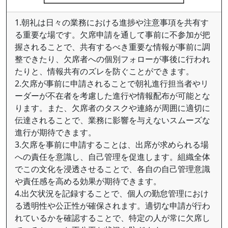
1.朝礼は日々の業務における進捗や注意事項を共有す
る重要な場です。欠席申請を通して事前に不参加が把
握されることで、共有するべき重要な情報が事前に調
整できたり、欠席者への個別フォローが事後に行われ
たりと、情報共有のズレを防ぐことができます。
2.欠席が事前に申請されることで朝礼進行担当者やリ
ーダーが不在者を考慮した進行や情報配布が可能とな
ります。また、欠席者のタスクや連絡が周囲に適切に
伝達されることで、業務に影響を与えないスムーズな
進行が期待できます。
3.欠席を事前に申請することは、出席が求められる場
への責任を意識し、自己管理を促進します。組織全体
でこの文化を浸透させることで、各自の自己管理意識
や責任感を高める効果が期待できます。
4.出欠状況を記録することで、個人の勤怠管理におけ
る透明性や公正性が確保されます。適切な申請が行わ
れているかを確認することで、特定の人が常に欠席し