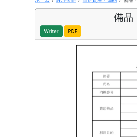
ホーム
経理実務
固定資産・備品
備品
備品
Writer
PDF