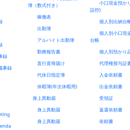
小口現金預かり
簿（数式付き）
設控)
稼働表
録
個人別出納台
出勤簿
個人別小口現金
アルバイト出勤簿
台帳
録
勤務報告書
個人別預かり品
事録
直行直帰届け
代理権授与証
議事録
代休日指定簿
入金依頼書
休暇簿(年次休暇用)
出金依頼書
身上異動届
受領証
身上異動届
返還依頼書
ting
身上異動届
依頼書
enda