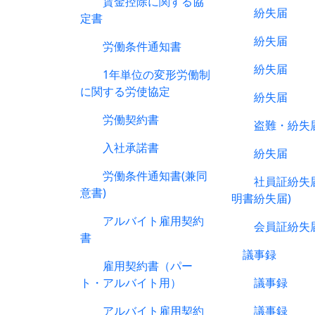
賃金控除に関する協
紛失届
定書
紛失届
労働条件通知書
紛失届
1年単位の変形労働制
に関する労使協定
紛失届
労働契約書
盗難・紛失
入社承諾書
紛失届
労働条件通知書(兼同
社員証紛失届
意書)
明書紛失届)
アルバイト雇用契約
会員証紛失
書
議事録
雇用契約書（パー
ト・アルバイト用）
議事録
アルバイト雇用契約
議事録