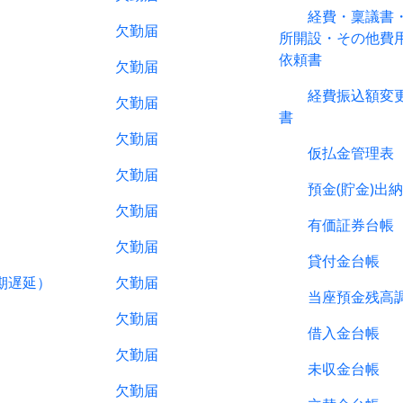
経費・稟議書・
欠勤届
所開設・その他費
依頼書
欠勤届
経費振込額変更
欠勤届
書
欠勤届
仮払金管理表
欠勤届
預金(貯金)出納
欠勤届
有価証券台帳
欠勤届
貸付金台帳
遅延）
欠勤届
当座預金残高調
欠勤届
借入金台帳
欠勤届
未収金台帳
欠勤届