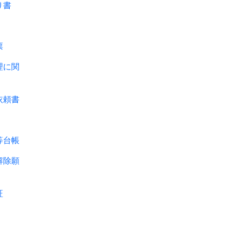
り書
票
に関
頼書
台帳
除願
証