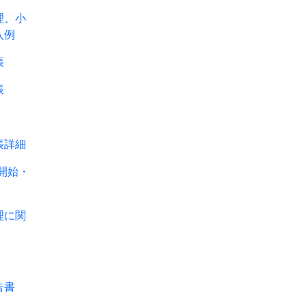
、小
入例
帳
帳
詳細
開始・
に関
告書