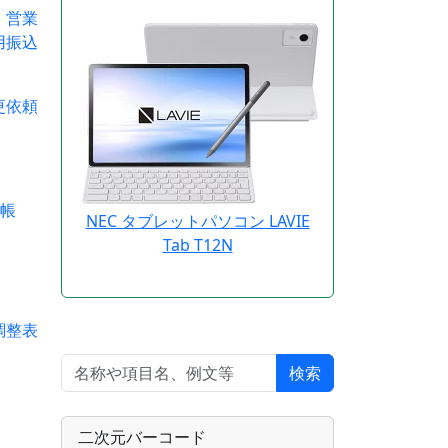
営業
用振込
依頼
帳
NEC タブレットパソコン LAVIE
Tab T12N
整表
検索
二次元バーコード