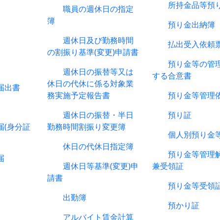
所持金品等預
職員の週休日の指定
簿
預り金出納簿
週休日及び勤務時間
払出受入依頼
の割振り基準(変更)申請書
預り金等の管理
週休日の振替等又は
する合意書
休日の代休に係る対象業
届出書
務実施予定報告書
預り金等管理依
週休日の振替・半日
預り証
(身分証
勤務時間割振り変更簿
個人別預り金等
休日の代休日指定簿
預り金等管理解
届
週休日等基準(変更)申
兼受領証
請書
預り金等受領
出勤簿
預かり証
アルバイト賃金計算