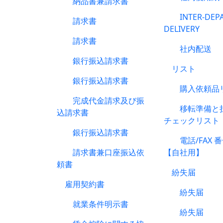
納品書兼請求書
INTER-DEPA
請求書
DELIVERY
請求書
社内配送
銀行振込請求書
リスト
銀行振込請求書
購入依頼品
完成代金請求及び振
移転準備と担
込請求書
チェックリスト
銀行振込請求書
電話/FAX 
請求書兼口座振込依
【自社用】
頼書
紛失届
雇用契約書
紛失届
就業条件明示書
紛失届