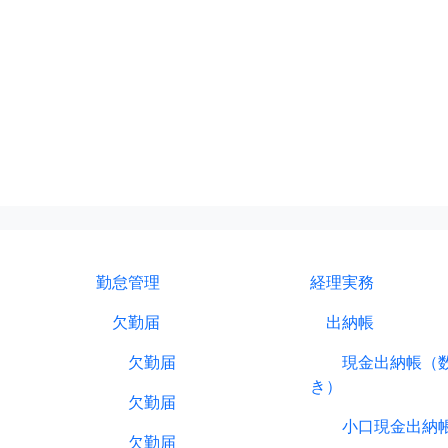
勤怠管理
経理実務
欠勤届
出納帳
欠勤届
現金出納帳（数
き）
欠勤届
小口現金出納
欠勤届