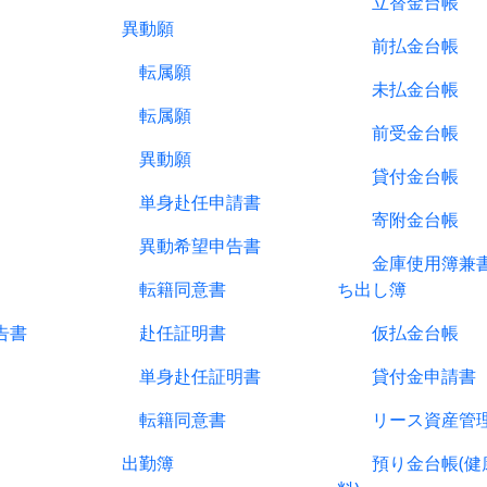
立替金台帳
異動願
前払金台帳
転属願
未払金台帳
転属願
前受金台帳
異動願
貸付金台帳
単身赴任申請書
寄附金台帳
異動希望申告書
金庫使用簿兼書
転籍同意書
ち出し簿
告書
赴任証明書
仮払金台帳
単身赴任証明書
貸付金申請書
転籍同意書
リース資産管理
出勤簿
預り金台帳(健