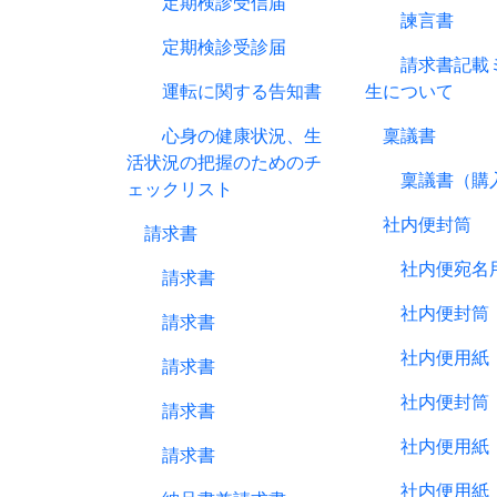
定期検診受信届
諫言書
定期検診受診届
請求書記載ミ
運転に関する告知書
生について
心身の健康状況、生
稟議書
活状況の把握のためのチ
稟議書（購
ェックリスト
社内便封筒
請求書
社内便宛名
請求書
社内便封筒
請求書
社内便用紙
請求書
社内便封筒
請求書
社内便用紙
請求書
社内便用紙