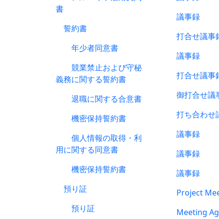
書
議事録
誓約書
打合せ議事
年少者同意書
議事録
競業禁止および守秘
打合せ議事
義務に関する誓約書
御打合せ議
退職に関する合意書
打ち合わせ
機密保持誓約書
議事録
個人情報の取得・利
用に関する同意書
議事録
機密保持誓約書
議事録
預り証
Project Mee
預り証
Meeting Ag