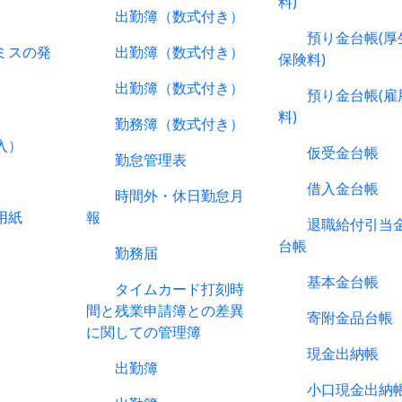
料)
出勤簿（数式付き）
預り金台帳(厚
スの発
出勤簿（数式付き）
保険料)
出勤簿（数式付き）
預り金台帳(雇
料)
勤務簿（数式付き）
入）
仮受金台帳
勤怠管理表
借入金台帳
時間外・休日勤怠月
用紙
報
退職給付引当金
台帳
勤務届
基本金台帳
タイムカード打刻時
間と残業申請簿との差異
寄附金品台帳
に関しての管理簿
現金出納帳
出勤簿
小口現金出納