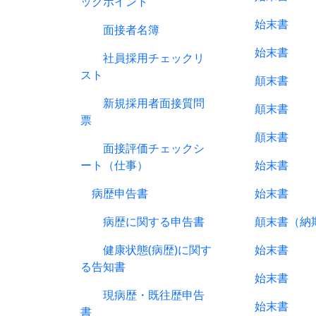
ックポイント
始末書
面接者名簿
始末書
社員採用チェックリ
スト
顛末書
新規採用者面接質問
顛末書
票
顛末書
面接評価チェックシ
ート（仕事）
始末書
病歴申告書
始末書
病歴に関する申告書
顛末書（納期
健康状態(病歴)に関す
始末書
る告知書
始末書
現病歴・既往歴申告
始末書
書