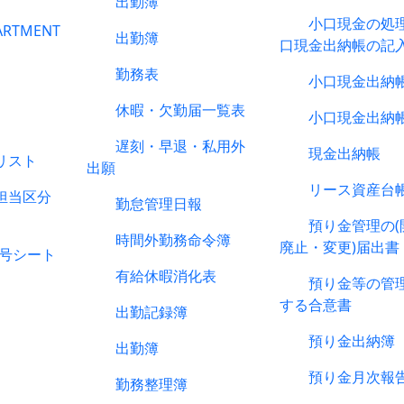
出勤簿
小口現金の処理
RTMENT
出勤簿
口現金出納帳の記
勤務表
小口現金出納
休暇・欠勤届一覧表
小口現金出納
遅刻・早退・私用外
現金出納帳
リスト
出願
リース資産台帳
当区分
勤怠管理日報
預り金管理の(
時間外勤務命令簿
廃止・変更)届出書
番号シート
有給休暇消化表
預り金等の管理
する合意書
出勤記録簿
預り金出納簿
出勤簿
預り金月次報
勤務整理簿