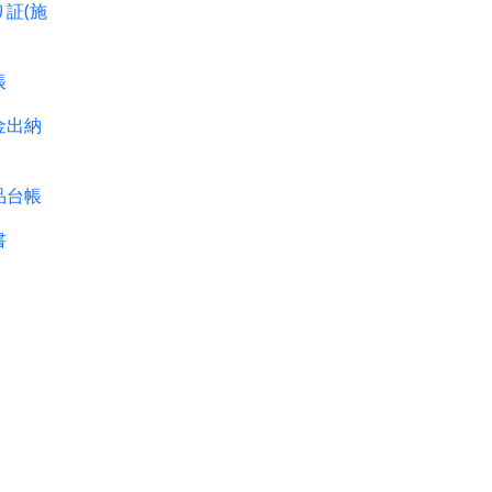
証(施
帳
出納
台帳
書